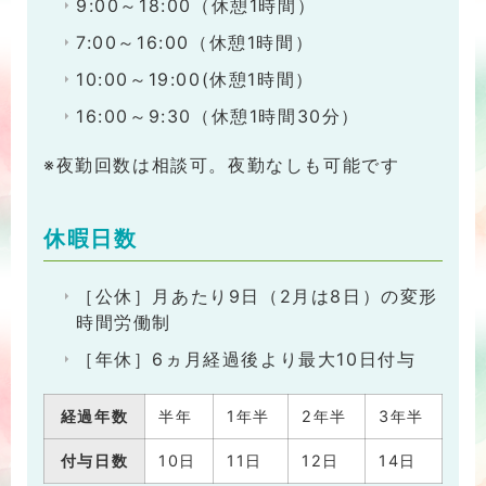
9:00～18:00（休憩1時間）
7:00～16:00（休憩1時間）
10:00～19:00(休憩1時間）
16:00～9:30（休憩1時間30分）
※夜勤回数は相談可。夜勤なしも可能です
休暇日数
［公休］月あたり9日（2月は8日）の変形
時間労働制
［年休］6ヵ月経過後より最大10日付与
経過年数
半年
1年半
2年半
3年半
4年
付与日数
10日
11日
12日
14日
16