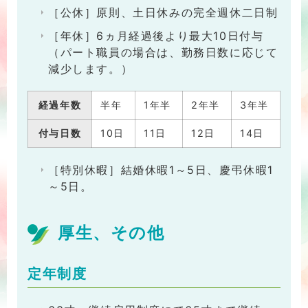
［公休］原則、土日休みの完全週休二日制
［年休］6ヵ月経過後より最大10日付与
（パート職員の場合は、勤務日数に応じて
減少します。）
経過年数
半年
1年半
2年半
3年半
4年
付与日数
10日
11日
12日
14日
16
［特別休暇］結婚休暇1～5日、慶弔休暇1
～5日。
厚生、その他
定年制度