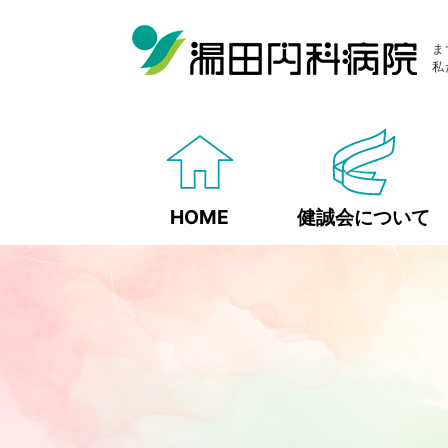
ま
私
HOME
健誠会について