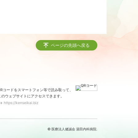
ページの先頭へ戻る
QRコードをスマートフォン等で読み取って、
このウェブサイトにアクセスできます。
https://kenseikai.biz
© 医療法人健誠会 湯田内科病院.